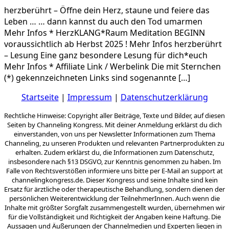
herzberührt – Öffne dein Herz, staune und feiere das
Leben … … dann kannst du auch den Tod umarmen
Mehr Infos * HerzKLANG*Raum Meditation BEGINN
voraussichtlich ab Herbst 2025 ! Mehr Infos herzberührt
– Lesung Eine ganz besondere Lesung für dich*euch
Mehr Infos * Affiliate Link / Werbelink Die mit Sternchen
(*) gekennzeichneten Links sind sogenannte […]
Startseite
|
Impressum
|
Datenschutzerklärung
Rechtliche Hinweise: Copyright aller Beiträge, Texte und Bilder, auf diesen
Seiten by Channeling Kongress. Mit deiner Anmeldung erklärst du dich
einverstanden, von uns per Newsletter Informationen zum Thema
Channeling, zu unseren Produkten und relevanten Partnerprodukten zu
erhalten. Zudem erklärst du, die Informationen zum Datenschutz,
insbesondere nach §13 DSGVO, zur Kenntnis genommen zu haben. Im
Falle von Rechtsverstößen informiere uns bitte per E-Mail an support at
channelingkongress.de. Dieser Kongress und seine Inhalte sind kein
Ersatz für ärztliche oder therapeutische Behandlung, sondern dienen der
persönlichen Weiterentwicklung der TeilnehmerInnen. Auch wenn die
Inhalte mit größter Sorgfalt zusammengestellt wurden, übernehmen wir
für die Vollständigkeit und Richtigkeit der Angaben keine Haftung. Die
Aussagen und Äußerungen der Channelmedien und Experten liegen in