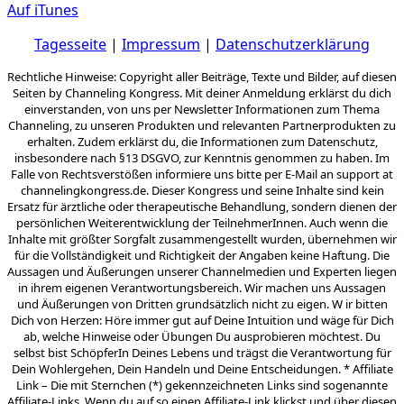
Auf iTunes
Tagesseite
|
Impressum
|
Datenschutzerklärung
Rechtliche Hinweise: Copyright aller Beiträge, Texte und Bilder, auf diesen
Seiten by Channeling Kongress. Mit deiner Anmeldung erklärst du dich
einverstanden, von uns per Newsletter Informationen zum Thema
Channeling, zu unseren Produkten und relevanten Partnerprodukten zu
erhalten. Zudem erklärst du, die Informationen zum Datenschutz,
insbesondere nach §13 DSGVO, zur Kenntnis genommen zu haben. Im
Falle von Rechtsverstößen informiere uns bitte per E-Mail an support at
channelingkongress.de. Dieser Kongress und seine Inhalte sind kein
Ersatz für ärztliche oder therapeutische Behandlung, sondern dienen der
persönlichen Weiterentwicklung der TeilnehmerInnen. Auch wenn die
Inhalte mit größter Sorgfalt zusammengestellt wurden, übernehmen wir
für die Vollständigkeit und Richtigkeit der Angaben keine Haftung. Die
Aussagen und Äußerungen unserer Channelmedien und Experten liegen
in ihrem eigenen Verantwortungsbereich. Wir machen uns Aussagen
und Äußerungen von Dritten grundsätzlich nicht zu eigen. W ir bitten
Dich von Herzen: Höre immer gut auf Deine Intuition und wäge für Dich
ab, welche Hinweise oder Übungen Du ausprobieren möchtest. Du
selbst bist SchöpferIn Deines Lebens und trägst die Verantwortung für
Dein Wohlergehen, Dein Handeln und Deine Entscheidungen. * Affiliate
Link – Die mit Sternchen (*) gekennzeichneten Links sind sogenannte
Affiliate-Links. Wenn du auf so einen Affiliate-Link klickst und über diesen